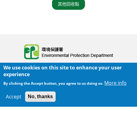
其他回收點
Body
We use cookies on this site to enhance your user
experience
More info
By clicking the Accept button, you agree to us doing so.
Accept
No, thanks
300 m
主頁
|
網頁指南
|
重要告示
|
私隱政策
Leaflet
|
Map data ©
Google
Body
© 2025 環境保護署
覆檢日期:
2026-02-02 11:19
Body