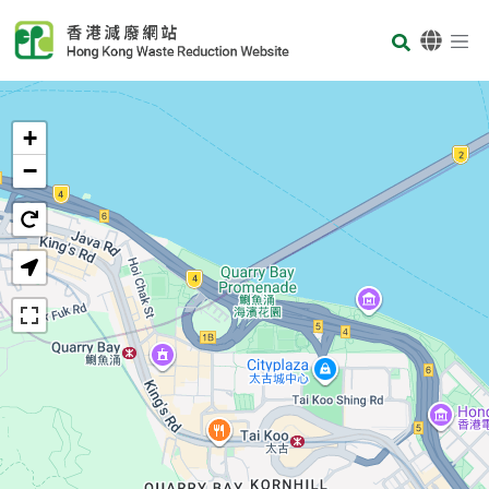
Skip to main content
Body
首頁
+
−