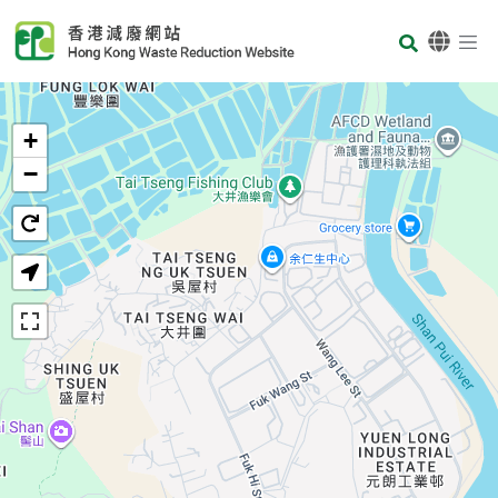
Skip to main content
Body
首頁
+
−