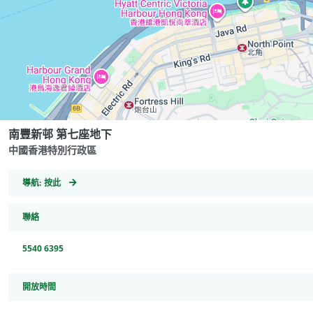
南豐新邨 第七座地下
中國香港特別行政區
GeoCoordinates
導航:
按此
聯絡
5540 6395
開放時間