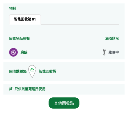
物料
智能回收箱 01
回收物品種類
滿溢狀況
維修中
廚餘
回收點種類:
智能回收桶
註
註:
只供該屋苑居民使用
其他回收點