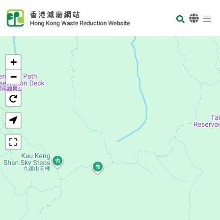
Skip to main content
Body
首頁
+
−