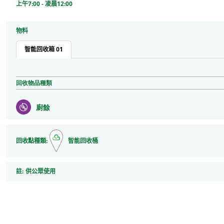
上午7:00 - 凌晨12:00
物料
智能回收箱 01
回收物品種類
廚餘
回收點種類:
智能回收桶
註
註:
供公眾使用