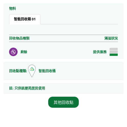
物料
智能回收箱 01
回收物品種類
滿溢狀況
廚餘
提供服務
回收點種類:
智能回收桶
註
註:
只供該屋苑居民使用
其他回收點