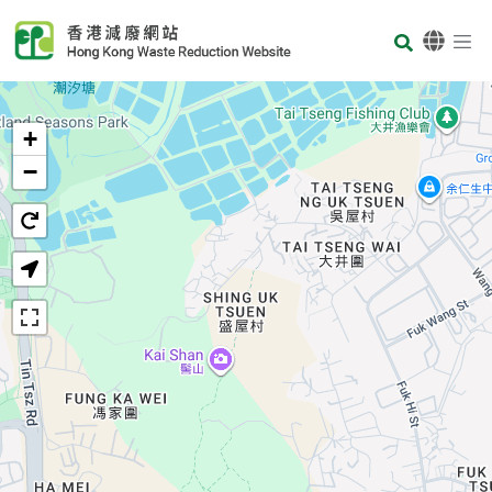
Skip to main content
Body
首頁
+
−