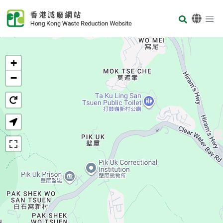
Skip to main content
Body
首頁
+
−