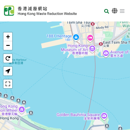
Skip to main content
Body
首頁
+
−