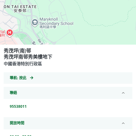
秀茂坪(南)邨
秀茂坪南邨秀美樓地下
中國香港特別行政區
GeoCoordinates
導航:
按此
聯絡
95538011
開放時間