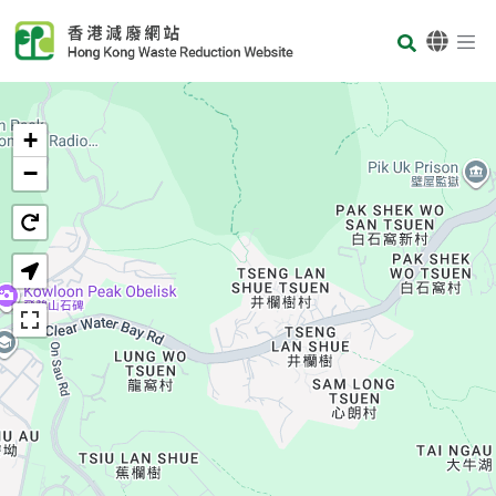
Skip to main content
Body
首頁
+
−