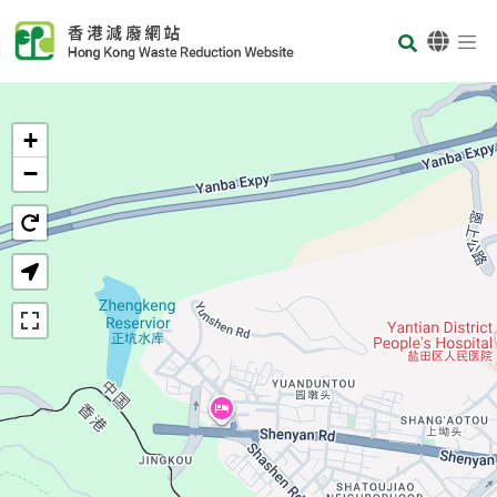
Skip to main content
Body
首頁
+
−