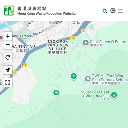
Skip to main content
Body
首頁
+
−