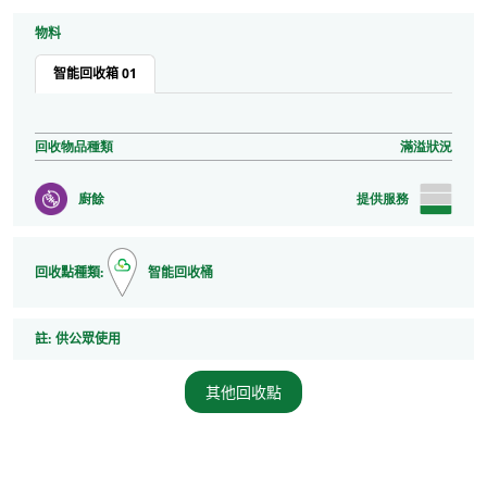
物料
智能回收箱 01
回收物品種類
滿溢狀況
廚餘
提供服務
回收點種類:
智能回收桶
註
註:
供公眾使用
其他回收點