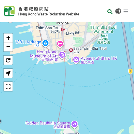
Skip to main content
Body
首頁
+
−