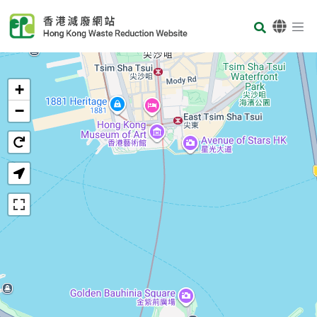
Skip to main content
Body
首頁
+
−