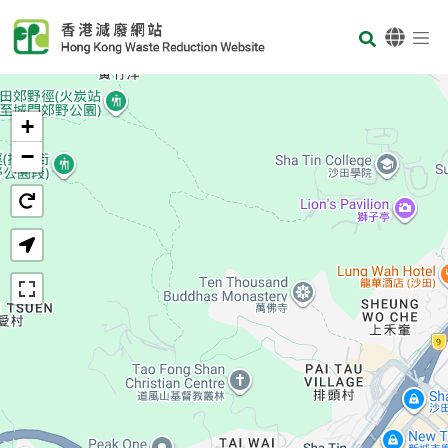
Skip to main content
Body
首頁
+
−