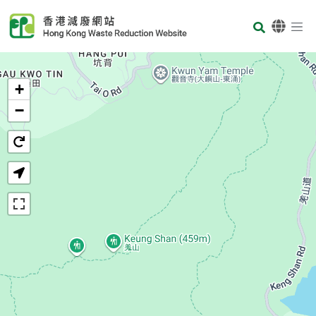
Skip to main content
Body
首頁
+
−