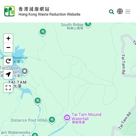
Skip to main content
Body
首頁
+
−