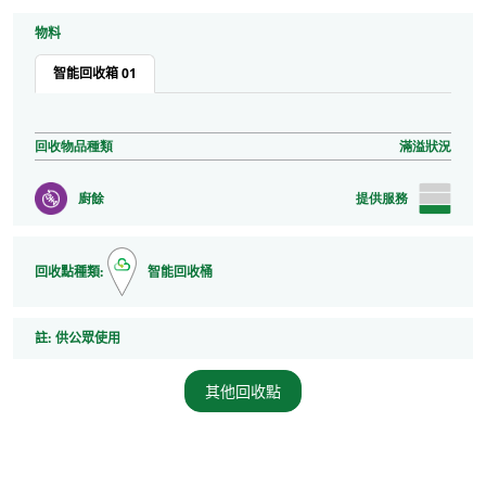
物料
智能回收箱 01
回收物品種類
滿溢狀況
廚餘
提供服務
回收點種類:
智能回收桶
註
註:
供公眾使用
其他回收點