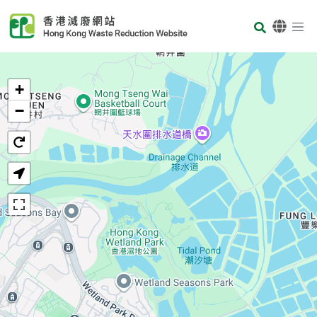
Skip to main content
Body
首頁
+
−