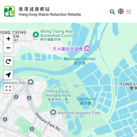
Skip to main content
Body
首頁
+
−