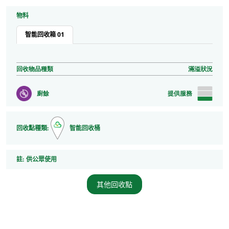
物料
智能回收箱 01
回收物品種類
滿溢狀況
廚餘
提供服務
回收點種類:
智能回收桶
註
註:
供公眾使用
其他回收點