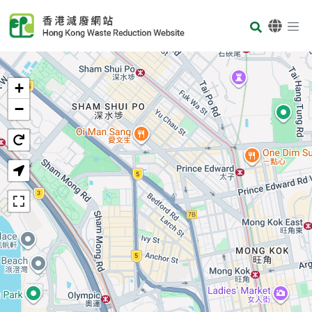
Skip to main content
Body
首頁
+
−