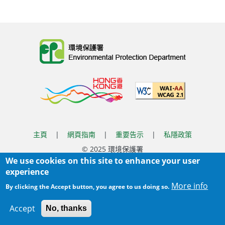
Body
主頁
|
網頁指南
|
重要告示
|
私隱政策
Body
© 2025 環境保護署
We use cookies on this site to enhance your user
覆檢日期:
2025-11-28 18:22
experience
Body
More info
By clicking the Accept button, you agree to us doing so.
Accept
No, thanks