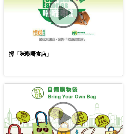
撐「咪嘥嘢食店｣