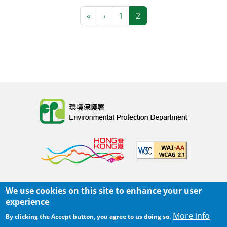
Pagination
First page
Previous page
«
‹
1
2
Body
We use cookies on this site to enhance your user
主頁
|
網頁指南
|
重要告示
|
私隱政策
experience
Body
© 2025 環境保護署
More info
By clicking the Accept button, you agree to us doing so.
覆檢日期:
2026-06-01 17:01