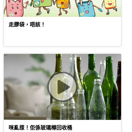
走膠袋，唔該！
咪亂揼！佢係玻璃樽回收桶