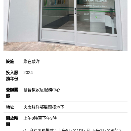
設施
綠在駿洋
投入服
2024
務年份
營辦團
基督教家庭服務中心
體
地址
火炭駿洋邨駿爾樓地下
開放時
上午8時至下午9時
間
(1. 自助服務模式：上午8時至10時 及 下午1時至9時; 2.