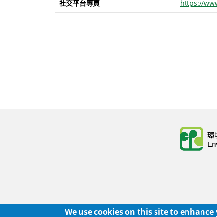
社交平台專頁
https://ww
Body
Body
We use cookies on this site to enhance