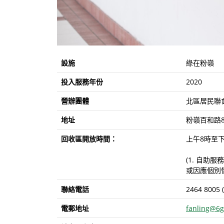
設施
綠在粉嶺
投入服務年份
2020
營辦團體
北區居民聯
地址
粉嶺百和路8
回收區開放時間：
上午8時至下
(1. 自助
或因應個別
聯絡電話
2464 8005 (
電郵地址
fanling@6g