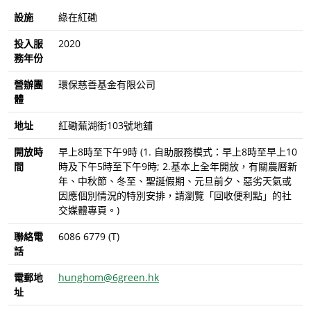
設施
綠在紅磡
投入服
2020
務年份
營辦團
環保慈善基金有限公司
體
地址
紅磡蕪湖街103號地舖
開放時
早上8時至下午9時 (1. 自助服務模式：早上8時至早上10
間
時及下午5時至下午9時; 2.基本上全年開放，有關農曆新
年、中秋節、冬至、聖誕假期、元旦前夕、惡劣天氣或
因應個別情況的特別安排，請瀏覽「回收便利點」的社
交媒體專頁。)
聯絡電
6086 6779 (T)
話
電郵地
hunghom@6green.hk
址