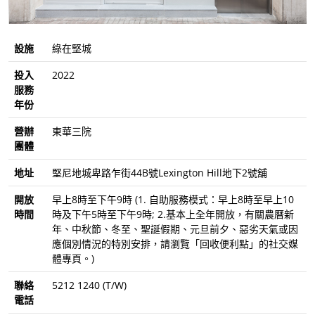
設施
綠在堅城
投入
2022
服務
年份
營辦
東華三院
團體
地址
堅尼地城卑路乍街44B號Lexington Hill地下2號舖
開放
早上8時至下午9時 (1. 自助服務模式：早上8時至早上10
時間
時及下午5時至下午9時; 2.基本上全年開放，有關農曆新
年、中秋節、冬至、聖誕假期、元旦前夕、惡劣天氣或因
應個別情況的特別安排，請瀏覽「回收便利點」的社交媒
體專頁。)
聯絡
5212 1240 (T/W)
電話