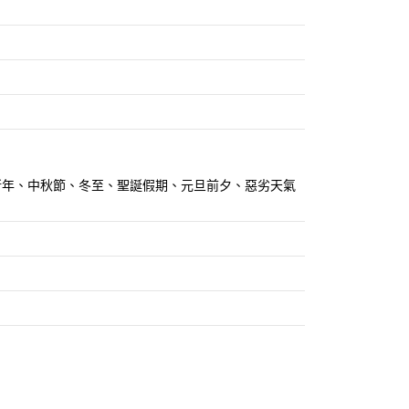
關農曆新年、中秋節、冬至、聖誕假期、元旦前夕、惡劣天氣