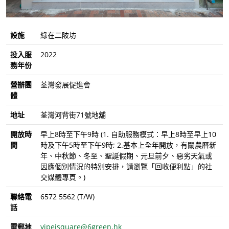
設施
綠在二陂坊
投入服
2022
務年份
營辦團
荃灣發展促進會
體
地址
荃灣河背街71號地舖
開放時
早上8時至下午9時 (1. 自助服務模式：早上8時至早上10
間
時及下午5時至下午9時; 2.基本上全年開放，有關農曆新
年、中秋節、冬至、聖誕假期、元旦前夕、惡劣天氣或
因應個別情況的特別安排，請瀏覽「回收便利點」的社
交媒體專頁。)
聯絡電
6572 5562 (T/W)
話
電郵地
yipeisquare@6green.hk