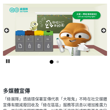
Carousel
Carousel Item
Text
C
T
播放
多媒體宣傳
「綠展隊」透過環保署宣傳代表「大嘥鬼」不時在社交媒體
宣傳有關減廢回收及「綠在區區」服務等訊息以增加推廣力