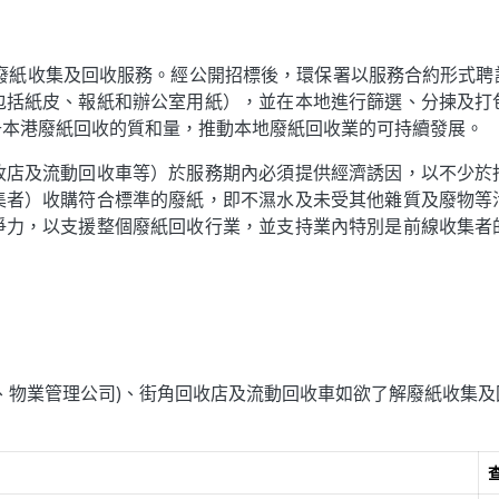
港廢紙收集及回收服務。經公開招標後，環保署以服務合約形式
包括紙皮、報紙和辦公室用紙），並在本地進行篩選、分揀及打
升本港廢紙回收的質和量，推動本地廢紙回收業的可持續發展。
收店及流動回收車等）於服務期內必須提供經濟誘因，以不少於
集者）收購符合標準的廢紙，即不濕水及未受其他雜質及廢物等
爭力，以支援整個廢紙回收行業，並支持業內特別是前線收集者
、物業管理公司)、街角回收店及流動回收車如欲了解廢紙收集