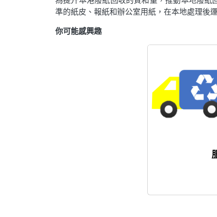
收
準的紙皮、報紙和辦公室用紙，在本地處理後
集
及
你可能感興趣
回
收
服
務
主
圖，
顯
示
三
紙
回
收
要
求
及
熱