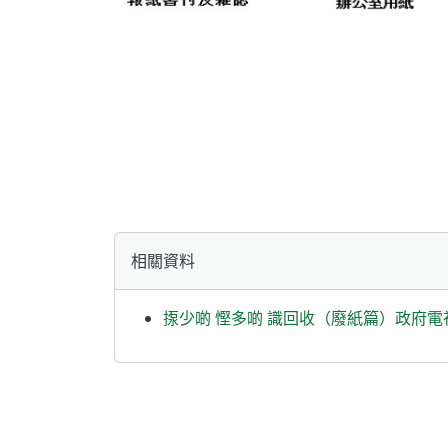
圖
相關資料
解
顯
示
揼少啲 慳多啲 識回收（廢紙篇）政府電
服
務
下
可
回