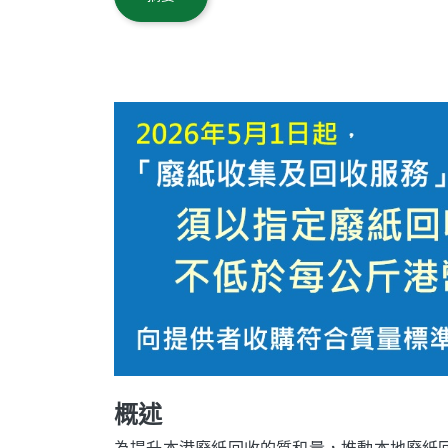
Body
概述
廢
紙
為提升本港廢紙回收的質和量，推動本地廢紙回