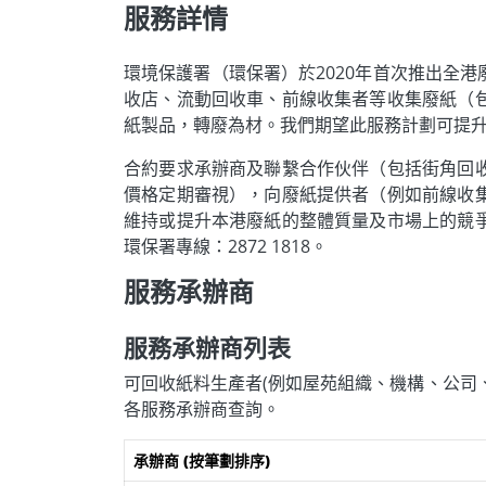
服務詳情
線
資
料。
環境保護署（環保署）於2020年首次推出全
收店、流動回收車、前線收集者等收集廢紙（
紙製品，轉廢為材。我們期望此服務計劃可提
合約要求承辦商及聯繫合作伙伴（包括街角回
價格定期審視），向廢紙提供者（例如前線收
維持或提升本港廢紙的整體質量及市場上的競
環保署專線：2872 1818。
服務承辦商
服務承辦商列表
可回收紙料生產者(例如屋苑組織、機構、公司
各服務承辦商查詢。
承辦商 (按筆劃排序)