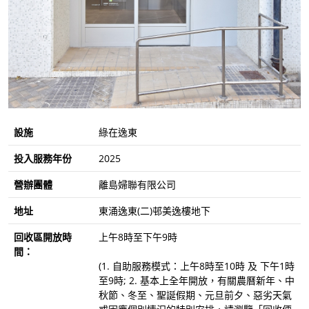
設施
綠在逸東
投入服務年份
2025
營辦團體
離島婦聯有限公司
地址
東涌逸東(二)邨美逸樓地下
回收區開放時
上午8時至下午9時
間：
(1. 自助服務模式：上午8時至10時 及 下午1時
至9時; 2. 基本上全年開放，有關農曆新年、中
秋節、冬至、聖誕假期、元旦前夕、惡劣天氣