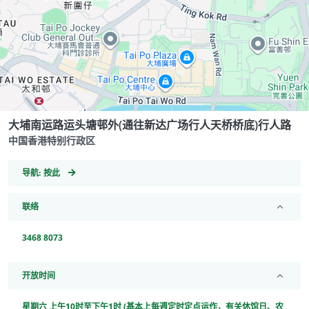
大埔南运路运头塘邨外(通往新达广场行人天桥桥底)行人路
中国香港特别行政区
GeoCoordinates
导航:
按此
联络
3468 8073
开放时间
星期六 上午10时至下午1时 (基本上每週定时定点运作，有关休馆日、农