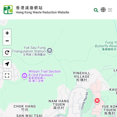
Skip to main content
Body
首页
+
−