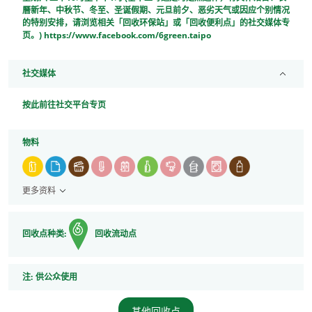
曆新年、中秋节、冬至、圣诞假期、元旦前夕、恶劣天气或因应个别情况
的特别安排，请浏览相关「回收环保站」或「回收便利点」的社交媒体专
页。) https://www.facebook.com/6green.taipo
社交媒体
按此前往社交平台专页
物料
更多资料
回收点种类:
回收流动点
注
注:
供公众使用
其他回收点