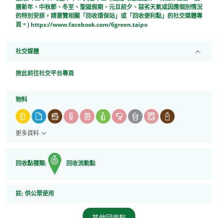
曆新年、中秋節、冬至、聖誕假期、元旦前夕、惡劣天氣或因應個別情況
的特別安排，請瀏覽相關「回收環保站」或「回收便利點」的社交媒體專
頁。) https://www.facebook.com/6green.taipo
社交媒體
按此前往社交平台專頁
物料
更多資料
回收點種類:
回收流動點
註
註:
供公眾使用
其他回收點