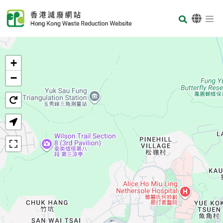
Skip to main content
Body
首頁
+
−