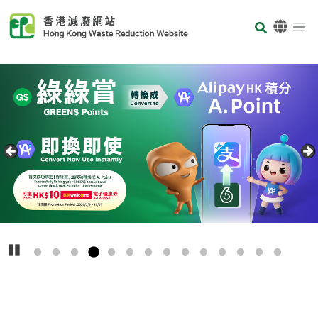
Skip to main content
Body
首页
Carousel Item
Text
播放
主
要
回