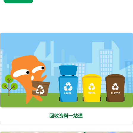
熱
門
項
目
回收资料一站通