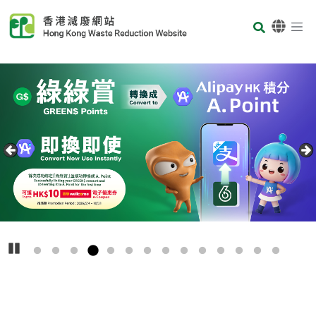
Skip to main content
Body
首頁
Carousel Item
Text
播放