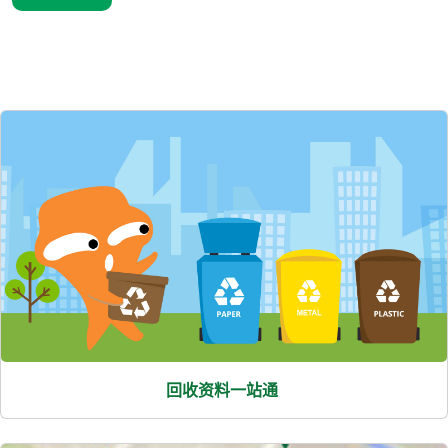
熱
門
項
目
回收资料一站通