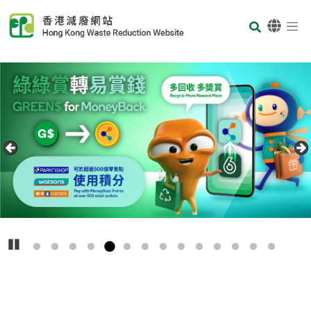
Skip to main content
Body
首页
Carousel Item
Text
播放
主
要
回