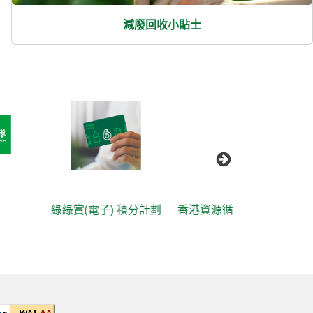
減廢回收小貼士
不同業界減
綠賞(電子) 積分計劃
香港資源循環藍圖 2035
包裝的小