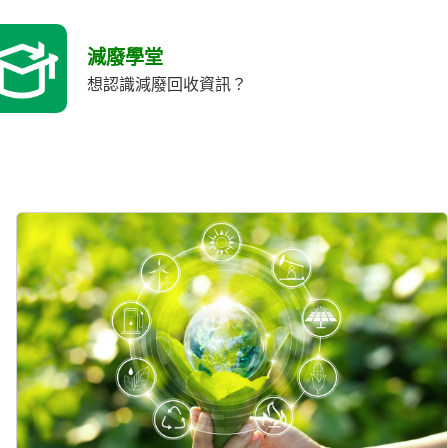
減廢學堂
想認識減廢回收資訊？