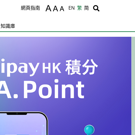
Body
Body
網頁指南
EN
繁
简
知識庫
C
T