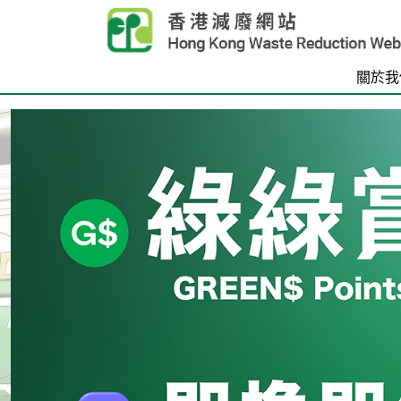
Skip to main content
關於我
首頁
Carousel Item
Text