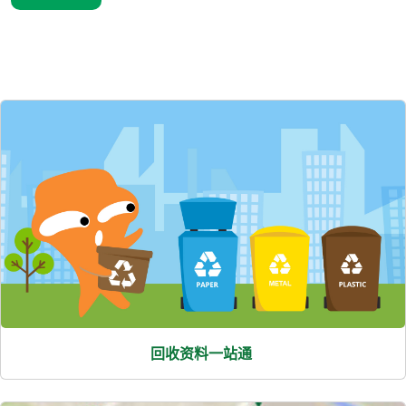
熱
門
項
目
回收资料一站通