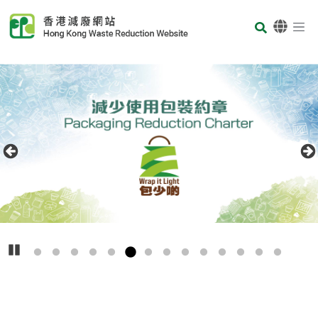
Skip to main content
Body
首页
Carousel Item
Text
播放
主
要
回