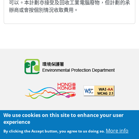
可以。本計劃亦接受及回收工業電腦廢物，但計劃的承
辦商或會按個別情況收取費用。
Body
We use cookies on this site to enhance your user
主頁
|
網頁指南
|
重要告示
|
私隱政策
experience
Body
© 2025 環境保護署
More info
By clicking the Accept button, you agree to us doing so.
覆檢日期:
2026-04-01 15:15