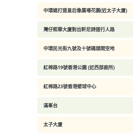
中環遮打道皇后像廣場花園(近太子大廈)
灣仔熙華大廈對出軒尼詩道行人路
中環民光街九號及十號碼頭間空地
紅棉路19號香港公園 (近西部廁所)
紅棉路23號香港壁球中心
滿峯台
太子大廈