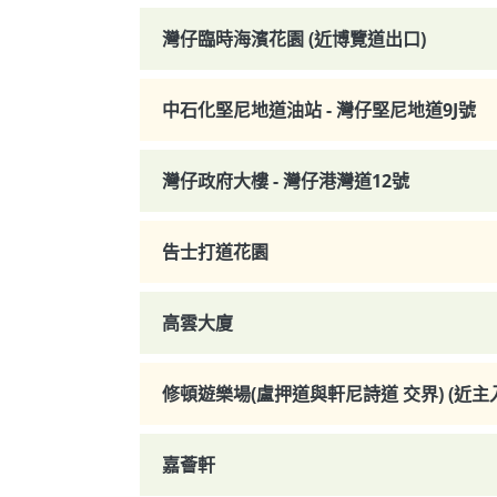
灣仔臨時海濱花園 (近博覽道出口)
中石化堅尼地道油站 - 灣仔堅尼地道9J號
灣仔政府大樓 - 灣仔港灣道12號
告士打道花園
高雲大廈
修頓遊樂場(盧押道與軒尼詩道 交界) (近主
嘉薈軒