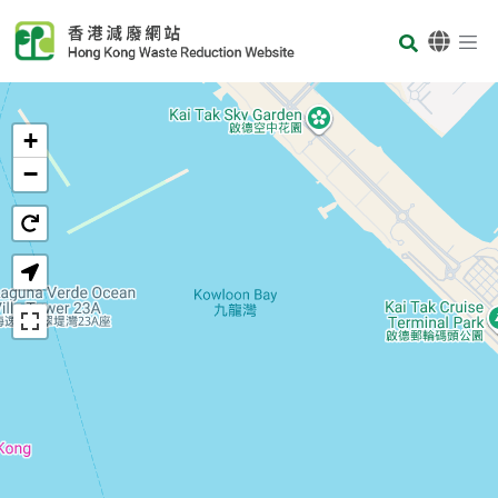
Skip to main content
Body
首頁
+
−