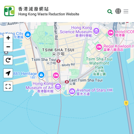
Skip to main content
Body
首頁
+
−