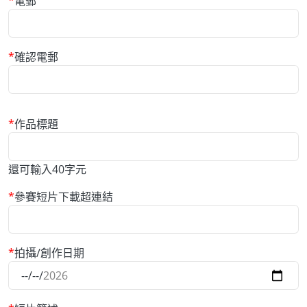
電郵
確認電郵
作品標題
還可輸入
40
字元
參賽短片下載超連結
拍攝/創作日期