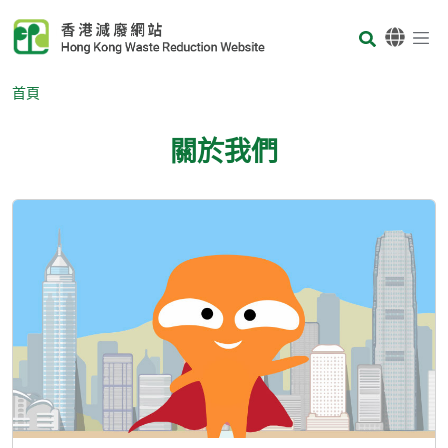
Skip to main content
Body
首頁
關於我們
Body