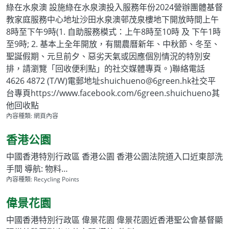
綠在水泉澳 設施綠在水泉澳投入服務年份2024營辦團體基督
教家庭服務中心地址沙田水泉澳邨茂泉樓地下開放時間上午
8時至下午9時(1. 自助服務模式：上午8時至10時 及 下午1時
至9時; 2. 基本上全年開放，有關農曆新年、中秋節、冬至、
聖誕假期、元旦前夕、惡劣天氣或因應個別情況的特別安
排，請瀏覽「回收便利點」的社交媒體專頁。)聯絡電話
4626 4872 (T/W)電郵地址shuichueno@6green.hk社交平
台專頁https://www.facebook.com/6green.shuichueno其
他回收點
內容種類:
網頁內容
香港公園
中國香港特別行政區 香港公園 香港公園法院道入口近東部洗
手間 導航: 物料…
內容種類:
Recycling Points
偉景花園
中國香港特別行政區 偉景花園 偉景花園近香港聖公會基督顯