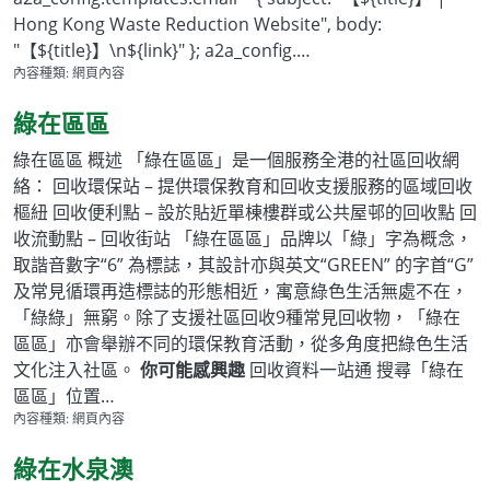
Hong Kong Waste Reduction Website", body:
"【${title}】\n${link}" }; a2a_config.…
內容種類:
網頁內容
綠在區區
綠在區區 概述 「綠在區區」是一個服務全港的社區回收網
絡： 回收環保站 – 提供環保教育和回收支援服務的區域回收
樞紐 回收便利點 – 設於貼近單棟樓群或公共屋邨的回收點 回
收流動點 – 回收街站 「綠在區區」品牌以「綠」字為概念，
取諧音數字“6” 為標誌，其設計亦與英文“GREEN” 的字首“G”
及常見循環再造標誌的形態相近，寓意綠色生活無處不在，
「綠綠」無窮。除了支援社區回收9種常見回收物，「綠在
區區」亦會舉辦不同的環保教育活動，從多角度把綠色生活
文化注入社區。
你可能感興趣
回收資料一站通 搜尋「綠在
區區」位置…
內容種類:
網頁內容
綠在水泉澳