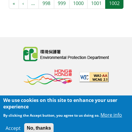
Pagination
First page
Previous page
«
‹
…
998
999
1000
1001
1002
Body
We use cookies on this site to enhance your user
主頁
|
網頁指南
|
重要告示
|
私隱政策
experience
Body
© 2025 環境保護署
More info
By clicking the Accept button, you agree to us doing so.
覆檢日期:
2025-06-02 20:58
Accept
No, thanks
Body