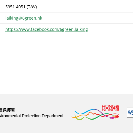
5951 4051 (T/W)
laiking@6green.hk
https://www.facebook.com/6green.laiking