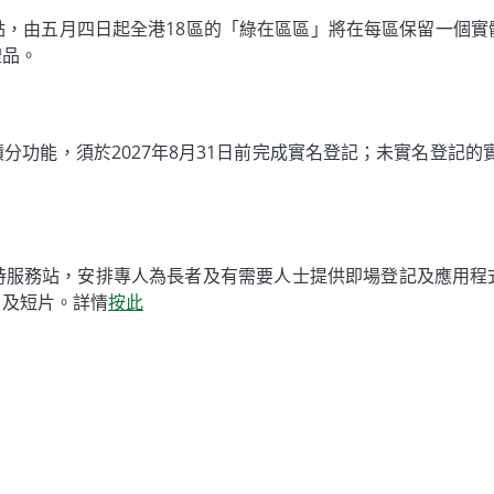
點，由五月四日起全港18區的「綠在區區」將在每區保留一個實
禮品。
功能，須於2027年8月31日前完成實名登記；未實名登記的實
時服務站，安排專人為長者及有需要人士提供即場登記及應用程
引及短片。詳情
按此