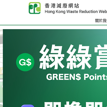
Skip to main content
關於我
首頁
Carousel Item
Text