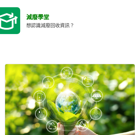
減廢學堂
想認識減廢回收資訊？