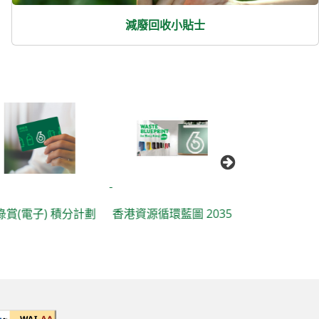
減廢回收小貼士
不同業界減
綠賞(電子) 積分計劃
香港資源循環藍圖 2035
包裝的小