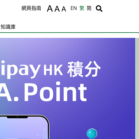
Body
Body
網頁指南
EN
繁
简
知識庫
C
T