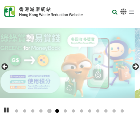
Skip to main content
Body
首頁
Carousel Item
Text
播放