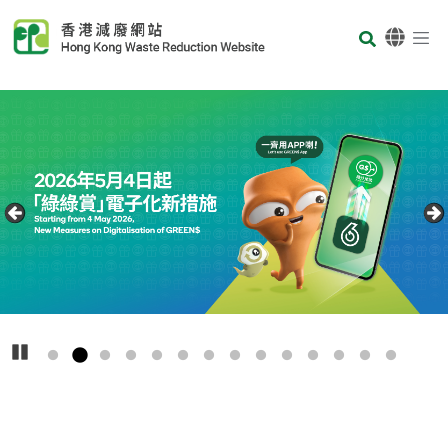
Skip to main content
Body
首頁
Carousel Item
Text
播放