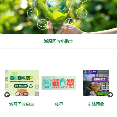
減廢回收小貼士
減廢回收約章
截塑
廚餘回收