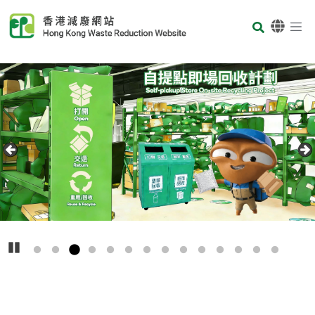
Skip to main content
Body
首頁
Carousel Item
Text
播放